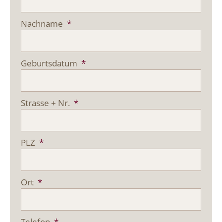
Nachname
*
Geburtsdatum
*
Strasse + Nr.
*
PLZ
*
Ort
*
Telefon
*