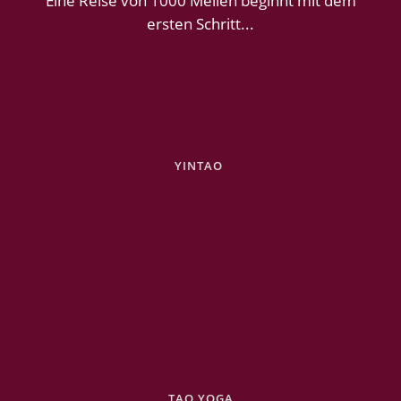
Eine Reise von 1000 Meilen beginnt mit dem
ersten Schritt...
YINTAO
TAO YOGA