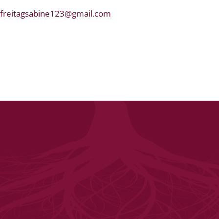
freitagsabine123@gmail.com