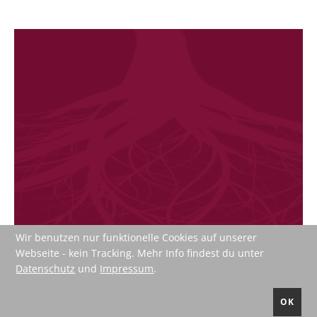
Wir benutzen nur funktionelle Cookies auf unserer
Webseite - kein Tracking. Mehr Info findest du unter
Impressum
Datenschutz
AGB's
Datenschutz
und
Impressum
.
Sucheindex
Newsletter
Kontakt
Login
Register
OK